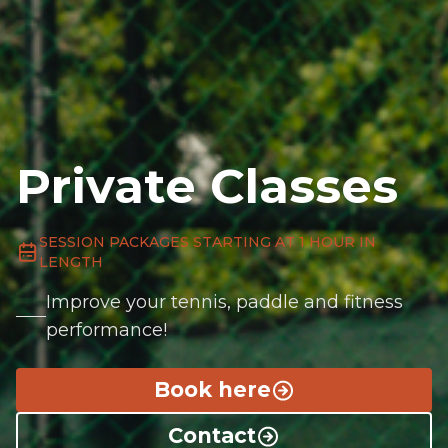
Private Classes
SESSION PACKAGES STARTING AT 1 HOUR IN
LENGTH
Improve your tennis, paddle and fitness
performance!
Book here
Contact